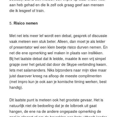
aan heb gehad en die ik zelf ook graag geef aan mensen
die ik lesgeef of train.
5.
Risico nemen
Met net iets meer lef wordt een debat, gesprek of discussie
vaak meteen een stuk beter. Alleen, dan moet je als leider
of presentator wel een klein beetje risico durven nemen. En
net die ene opmerking wel maken in plaats van inslikken.
Bij het laatste debat dat ik leidde, maakte ik een vrij simpel
grapje over het geluid dat door de Skype-verbinding kwam.
Iets met salamanders. Niks bijzonders naar mijn idee maar
juist daarover kreeg na afloop de meeste complimenten
(met impro kun je ook aan je komische timing werken, best
handig).
Dit laatste punt is meteen ook het grootste gevaar. Het is
natuurlijk niet de bedoeling dat je de lolbroek uit gaat
hangen, de ene na de andere ongepaste opmerking de
zaal in slingert of om de haverklap een frats uithaalt (onder