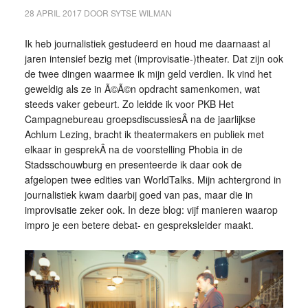
28 APRIL 2017
DOOR
SYTSE WILMAN
Ik heb journalistiek gestudeerd en houd me daarnaast al
jaren intensief bezig met (improvisatie-)theater. Dat zijn ook
de twee dingen waarmee ik mijn geld verdien. Ik vind het
geweldig als ze in Ã©Ã©n opdracht samenkomen, wat
steeds vaker gebeurt. Zo leidde ik voor PKB Het
Campagnebureau groepsdiscussiesÂ na de jaarlijkse
Achlum Lezing, bracht ik theatermakers en publiek met
elkaar in gesprekÂ na de voorstelling Phobia in de
Stadsschouwburg en presenteerde ik daar ook de
afgelopen twee edities van WorldTalks. Mijn achtergrond in
journalistiek kwam daarbij goed van pas, maar die in
improvisatie zeker ook. In deze blog: vijf manieren waarop
impro je een betere debat- en gespreksleider maakt.