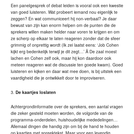
Een panelgesprek of debat leiden is vooral ook een kwestie
van goed luisteren. Wat probeert iemand nou eigenlijk te
zeggen? En wat communiceert hij non-verbaal? Je daar
bewust van zijn kan enorm helpen om de punten die de
sprekers willen maken helder naar voren te krijgen en om
ze scherp op elkaar te laten reageren zonder dat de sfeer
grimmig of onprettig wordt (Ik zei laatst eens: ‘Job Cohen
kijkt erg bedenkelijk terwijl je dit zegt…’ Â De zaal moest
lachen en Cohen zelf ook, maar hij kon daardoor ook
meteen reageren wat de discussie ten goede kwam). Goed
luisteren en kijken en daar wat mee doen, is bij uitstek een
vaardigheid die je ontwikkelt door te improviseren.
3.
De kaartjes loslaten
Achtergrondinformatie over de sprekers, een aantal vragen
die zeker gesteld moeten worden, de volgorde van de
programma-onderdelen, huishoudelijke mededelingen…
Allemaal dingen die handig zijn om bij de hand te houden
op kaartjes met spreektekst. Maar voor een levendig