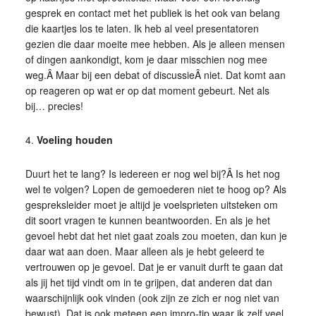
gesprek en contact met het publiek is het ook van belang
die kaartjes los te laten. Ik heb al veel presentatoren
gezien die daar moeite mee hebben. Als je alleen mensen
of dingen aankondigt, kom je daar misschien nog mee
weg.Â Maar bij een debat of discussieÂ niet. Dat komt aan
op reageren op wat er op dat moment gebeurt. Net als
bij… precies!
4.
Voeling houden
Duurt het te lang? Is iedereen er nog wel bij?Â Is het nog
wel te volgen? Lopen de gemoederen niet te hoog op? Als
gespreksleider moet je altijd je voelsprieten uitsteken om
dit soort vragen te kunnen beantwoorden. En als je het
gevoel hebt dat het niet gaat zoals zou moeten, dan kun je
daar wat aan doen. Maar alleen als je hebt geleerd te
vertrouwen op je gevoel. Dat je er vanuit durft te gaan dat
als jij het tijd vindt om in te grijpen, dat anderen dat dan
waarschijnlijk ook vinden (ook zijn ze zich er nog niet van
bewust). Dat is ook meteen een impro-tip waar ik zelf veel