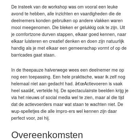
De insteek van de workshop was om vooral een leuke
avond te hebben, alle inzichten en vaardigheden die de
deelnemers konden gebruiken op andere vlakken waren
mooi meegenomen. Die bleken er gelukkig ook te zijn. Uit
je comfortzone durven stappen, elkaar goed kennen, naar
elkaar luisteren en creatief denken en doen zijn natuurlijk
handig als je met elkaar een gemeenschap vormt of op de
barricades gaat staan.
In de theepauze halverwege wees een deelnemer me op
nog een toepassing. Een hele praktische, waar ik zelf nog
helemaal niet aan gedacht had. â€œActievoeren is vaak
heel saaiâ€, vertelde hij. De spectaculairste beelden krijg je
via het nieuws of social media wel te zien, maar al die tijd
dat de actievoerders maar wat staan te wachten niet. De
wup-spelletjes die alle impro-ers wel kennen zijn daar
perfect voor, zei hij.
Overeenkomsten