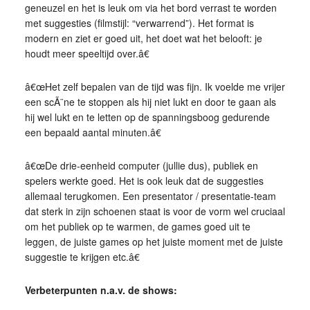
geneuzel en het is leuk om via het bord verrast te worden
met suggesties (filmstijl: “verwarrend”). Het format is
modern en ziet er goed uit, het doet wat het belooft: je
houdt meer speeltijd over.â€
â€œHet zelf bepalen van de tijd was fijn. Ik voelde me vrijer
een scÃ¨ne te stoppen als hij niet lukt en door te gaan als
hij wel lukt en te letten op de spanningsboog gedurende
een bepaald aantal minuten.â€
â€œDe drie-eenheid computer (jullie dus), publiek en
spelers werkte goed. Het is ook leuk dat de suggesties
allemaal terugkomen. Een presentator / presentatie-team
dat sterk in zijn schoenen staat is voor de vorm wel cruciaal
om het publiek op te warmen, de games goed uit te
leggen, de juiste games op het juiste moment met de juiste
suggestie te krijgen etc.â€
Verbeterpunten n.a.v. de shows: