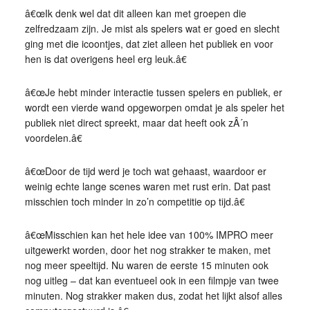
â€œIk denk wel dat dit alleen kan met groepen die
zelfredzaam zijn. Je mist als spelers wat er goed en slecht
ging met die icoontjes, dat ziet alleen het publiek en voor
hen is dat overigens heel erg leuk.â€
â€œJe hebt minder interactie tussen spelers en publiek, er
wordt een vierde wand opgeworpen omdat je als speler het
publiek niet direct spreekt, maar dat heeft ook zÂ´n
voordelen.â€
â€œDoor de tijd werd je toch wat gehaast, waardoor er
weinig echte lange scenes waren met rust erin. Dat past
misschien toch minder in zo’n competitie op tijd.â€
â€œMisschien kan het hele idee van 100% IMPRO meer
uitgewerkt worden, door het nog strakker te maken, met
nog meer speeltijd. Nu waren de eerste 15 minuten ook
nog uitleg – dat kan eventueel ook in een filmpje van twee
minuten. Nog strakker maken dus, zodat het lijkt alsof alles