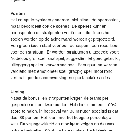
Punten
Het computersysteem genereert niet alleen de opdrachten,
maar beoordeelt ook de scenes. De spelers kunnen
bonuspunten en strafpunten verdienen, die tijdens het
spelen worden op de achterwand worden geprojecteerd.
Een groen icoon staat voor een bonuspunt, een rood icoon
voor een strafpunt. Er worden strafpunten uitgedeeld voor:
Nodeloos grof spel, saai spel, suggestie niet goed gebruikt,
uitleggerig spel en verwarrend spel. Bonuspunten worden
verdiend met: emotioneel spel, grappig spel, mooi rond
verhaal, goede samenwerking en spectaculaire acties.
Uitslag
Naast de bonus- en strafpunten krijgen de teams per
gespeelde minuut twee punten. Het doel is om een 100%-
score te halen. In het geval van 30 minuten speeltijd is dat
dus: 60 punten. Het team met het hoogste percentage
wint. Dit vrij ingewikkeld en moeilijk te volgen en dat was
ook de bedoeling. Want: fuck de punten. Toch bleek het