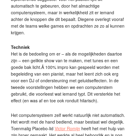
automatisch te gebeuren, door het almachtige
computersysteem, maar in werkelijkheid zit er iemand
achter de knoppen die dit bepaalt. Diegene overlegt vooraf
met de teams welke games en opdrachten ze zo al kunnen
krijgen.
Techniek
Het is de bedoeling om er – als de mogelijkheden daartoe
zijn – een gelikte show van te maken, met tunes en een
goede bak licht.Â 100% impro kan gespeeld worden met
begeleiding van een pianist, maar het leent zich ook erg
voor een DJ of ondersteuning met geluidseffecten. In de
tweede voorstellingen hebben we een computerstem
gebruikt, die voorleest wat iemand typt. Dit versterkte het
effect (en was af en toe ook ronduit hilarisch).
Het computersysteem zelf werkt natuurlijk niet automatisch.
Het wordt met de hand bediend, maar bestaat wel degelijk.
Toenmalig Placebo-lid
Victor Romijn
heeft het met hulp van
zijn broer gemaakt. Het werkte al heel behoorlijk en is nog