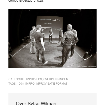
computergestuurd is.â€
CATEGORIE:
IMPRO-TIPS
,
OVERPEINZINGEN
TAGS:
100% IMPRO
,
IMPROVISATIE FORMAT
Over
Sytse Wilman