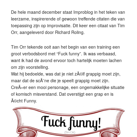
De hele maand december staat Improblog in het teken van
leerzame, inspirerende of gewoon treffende citaten die van
toepassing zijn op improvisatie. Dit keer een citaat van Tim
Orr, aangeleverd door Richard Roling.
Tim Orr tekende ooit aan het begin van een training een
groot verbodsbord met “Fuck funny”. Ik was verbaasd,
want ik had de avond ervoor toch hartelijk moeten lachen
om zijn voorstelling.
Wat hij bedoelde, was dat je niet zÃ©lf grappig moet zijn,
maar dat de scÃ¨ne die je speelt grappig moet zijn.
CreÃ«er een mooi personage, een ongemakkelijke situatie
of komisch misverstand. Dat overstijgt een grap en is
Ã©cht Funny.