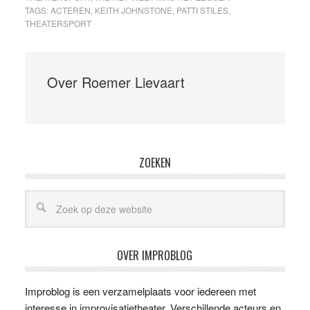
TAGS:
ACTEREN
,
KEITH JOHNSTONE
,
PATTI STILES
,
THEATERSPORT
Over
Roemer Lievaart
ZOEKEN
OVER IMPROBLOG
Improblog is een verzamelplaats voor iedereen met
interesse in improvisatietheater. Verschillende acteurs en