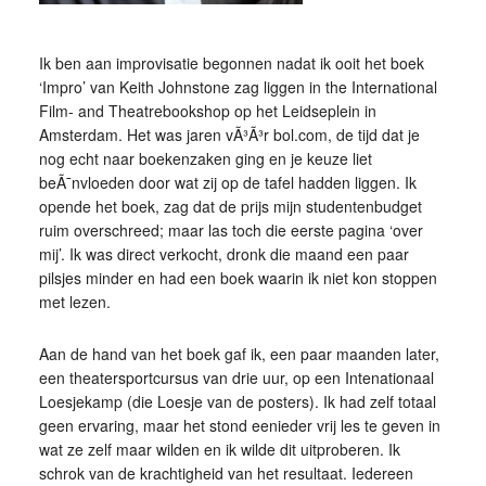
Ik ben aan improvisatie begonnen nadat ik ooit het boek
‘Impro’ van Keith Johnstone zag liggen in the International
Film- and Theatrebookshop op het Leidseplein in
Amsterdam. Het was jaren vÃ³Ã³r bol.com, de tijd dat je
nog echt naar boekenzaken ging en je keuze liet
beÃ¯nvloeden door wat zij op de tafel hadden liggen. Ik
opende het boek, zag dat de prijs mijn studentenbudget
ruim overschreed; maar las toch die eerste pagina ‘over
mij’. Ik was direct verkocht, dronk die maand een paar
pilsjes minder en had een boek waarin ik niet kon stoppen
met lezen.
Aan de hand van het boek gaf ik, een paar maanden later,
een theatersportcursus van drie uur, op een Intenationaal
Loesjekamp (die Loesje van de posters). Ik had zelf totaal
geen ervaring, maar het stond eenieder vrij les te geven in
wat ze zelf maar wilden en ik wilde dit uitproberen. Ik
schrok van de krachtigheid van het resultaat. Iedereen