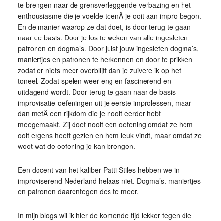
te brengen naar de grensverleggende verbazing en het
enthousiasme die je voelde toenÂ je ooit aan impro begon.
En de manier waarop ze dat doet, is door terug te gaan
naar de basis. Door je los te weken van alle ingesleten
patronen en dogma’s. Door juist jouw ingesleten dogma’s,
maniertjes en patronen te herkennen en door te prikken
zodat er niets meer overblijft dan je zuivere ik op het
toneel. Zodat spelen weer eng en fascinerend en
uitdagend wordt. Door terug te gaan naar de basis
improvisatie-oefeningen uit je eerste improlessen, maar
dan metÂ een rijkdom die je nooit eerder hebt
meegemaakt. Zij doet nooit een oefening omdat ze hem
ooit ergens heeft gezien en hem leuk vindt, maar omdat ze
weet wat de oefening je kan brengen.
Een docent van het kaliber Patti Stiles hebben we in
improviserend Nederland helaas niet. Dogma’s, maniertjes
en patronen daarentegen des te meer.
In mijn blogs wil ik hier de komende tijd lekker tegen die