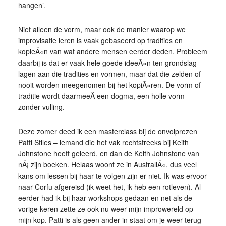
hangen’.
Niet alleen de vorm, maar ook de manier waarop we
improvisatie leren is vaak gebaseerd op tradities en
kopieÃ«n van wat andere mensen eerder deden. Probleem
daarbij is dat er vaak hele goede ideeÃ«n ten grondslag
lagen aan die tradities en vormen, maar dat die zelden of
nooit worden meegenomen bij het kopiÃ«ren. De vorm of
traditie wordt daarmeeÂ een dogma, een holle vorm
zonder vulling.
Deze zomer deed ik een masterclass bij de onvolprezen
Patti Stiles – iemand die het vak rechtstreeks bij Keith
Johnstone heeft geleerd, en dan de Keith Johnstone van
nÃ¡ zijn boeken. Helaas woont ze in AustraliÃ«, dus veel
kans om lessen bij haar te volgen zijn er niet. Ik was ervoor
naar Corfu afgereisd (ik weet het, ik heb een rotleven). Al
eerder had ik bij haar workshops gedaan en net als de
vorige keren zette ze ook nu weer mijn improwereld op
mijn kop. Patti is als geen ander in staat om je weer terug