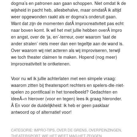
dogma’s en patronen aan gaan schoppen. Niet omdat ik de
wijsheid in pacht heb, allesbehalve, maar omdatÂ ik altijd
weer opgewonden raakt als er dogma’s onderuit gaan.
Want dat zijn de momenten datÂ improcreativiteit pas echt
naar boven komt. Ik wil het met jullie hebben overÂ impro
en angst, over de ‘ja, en’-terreur, over waarom ‘laat de
ander stralen’ niets meer dan een tegeltje aan de wand is.
Over waarom wij niet acteren als wij improviseren, terwijl
we toch theater claimen te maken. Hopend (nog meer)
improcreativiteit te ontketenen.
Voor nu wil ik jullie achterlaten met een simpele vraag:
waarom zitten bij theatersport rechters en spelers-die-niet-
spelen zo pontificaal in het toneelbeeld? Gedachten en
ideeÃ«n hierover (voor en tegen) lees ik graag hieronder.
Â En voor de duidelijkheid: ik heb er geen pasklaar
antwoord op of alternatief voor!
CATEGORIE:
IMPRO-TIPS
,
OVER DE GRENS
,
OVERPEINZINGEN
,
THEATERSPORT
,
WIE HET WEET MAG HET ZEGGEN