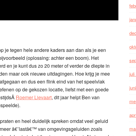
feb
jan
de
okt
op je tegen hele andere kaders aan dan als je een
ijvoorbeeld (oplossing: achter een boom). Het
se
rd en je kunt dus zo 20 meter of verder de diepte in
den maar ook nieuwe uitdagingen. Hoe krijg je mee
jul
t afgegaan en dus een flink eind van het speelvlak
jun
efenen op de gekozen locatie, liefst met een goede
estijdsÂ
Roemer Lievaart
, dit jaar helpt Ben van
me
espeelde).
apr
 praten en heel duidelijk spreken omdat veel geluid
 je meer â€˜lastâ€™ van omgevingsgeluiden zoals
ma