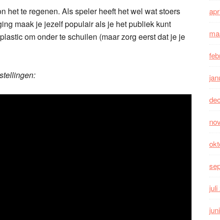
 het te regenen. Als speler heeft het wel wat stoers
apr
ng maak je jezelf populair als je het publiek kunt
ma
astic om onder te schuilen (maar zorg eerst dat je je
feb
tellingen:
jan
de
no
okt
se
jul
jun