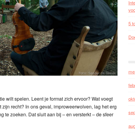
Int
voo
5 t
Doe
me
feb
e wilt spelen. Leent je format zich ervoor? Wat voegt
okt
t zijn recht? In ons geval, improweerwolven, lag het erg
se
te zoeken. Dat sluit aan bij – en versterkt – de sfeer
au