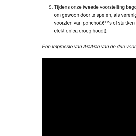
Tijdens onze tweede voorstelling begon
om gewoon door te spelen, als verenigi
voorzien van ponchoâ€™s of stukken pl
elektronica droog houdt).
Een impressie van Ã©Ã©n van de drie voors