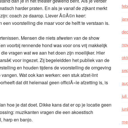
fstand dan je in het theater gewend bent. Als je verder
feb
matisch harder praten. En als je vanaf de zijkant merkt
 zijn: coach ze daarop. Liever Ã©Ã©n keer:
jan
n voorstelling die maar voor de helft te verstaan is.
de
tenissen. Mensen die niets afweten van de show
no
en voorbij rennende hond was voor ons vrij makkelijk
die vragen wat we aan het doen zijn moeilijker. Hier
okt
sâ€ voor ingezet. Zij begeleidden het publiek van de
stelling en houden tijdens de voorstelling de omgeving
se
vangen. Wat ook kan werken: een stuk afzet-lint
heeft dat dit helemaal geen officiÃ«le afzetting is, is
au
jul
an hoe je dat doet. Dikke kans dat er op je locatie geen
jun
plossing: muzikanten vragen die een akoestisch
, harp en banjo.
me