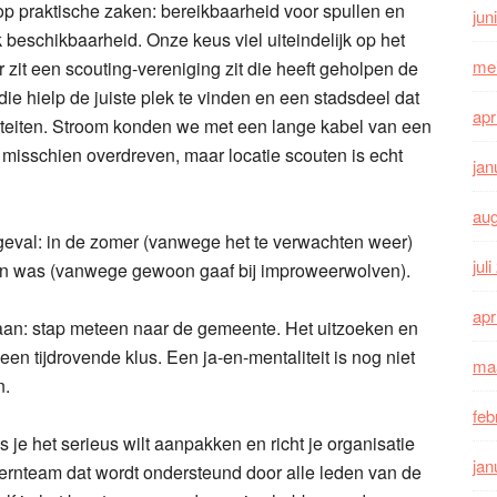
 op praktische zaken: bereikbaarheid voor spullen en
jun
jk beschikbaarheid. Onze keus viel uiteindelijk op het
me
it een scouting-vereniging zit die heeft geholpen de
 die hielp de juiste plek te vinden en een stadsdeel dat
apr
iviteiten. Stroom konden we met een lange kabel van een
t misschien overdreven, maar locatie scouten is echt
jan
au
 geval: in de zomer (vanwege het te verwachten weer)
jul
n was (vanwege gewoon gaaf bij improweerwolven).
apr
aan: stap meteen naar de gemeente. Het uitzoeken en
een tijdrovende klus. Een ja-en-mentaliteit is nog niet
ma
n.
feb
s je het serieus wilt aanpakken en richt je organisatie
jan
kernteam dat wordt ondersteund door alle leden van de