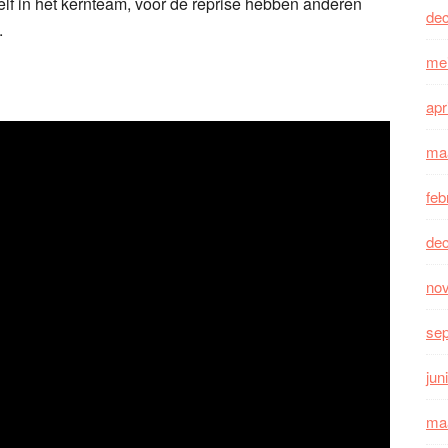
elf in het kernteam, voor de reprise hebben anderen
de
.
me
apr
ma
feb
de
no
se
jun
ma