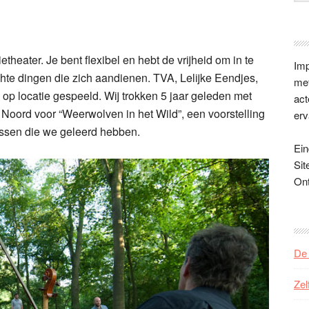
etheater. Je bent flexibel en hebt de vrijheid om in te
Imp
e dingen die zich aandienen. TVA, Lelijke Eendjes,
met
 op locatie gespeeld. Wij trokken 5 jaar geleden met
act
Noord voor “Weerwolven in het Wild”, een voorstelling
erv
lessen die we geleerd hebben.
Ein
Sit
On
De 
Zel