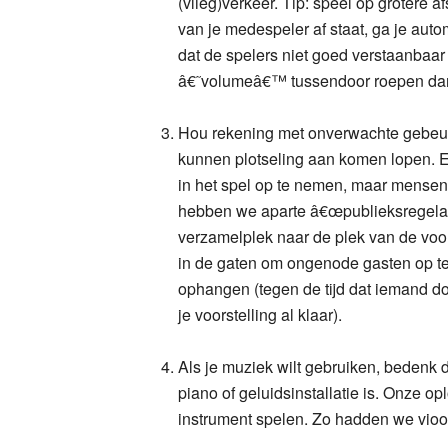
(vlieg)verkeer. Tip: speel op grotere a
van je medespeler af staat, ga je auto
dat de spelers niet goed verstaanbaar
â€˜volumeâ€™ tussendoor roepen dan ee
Hou rekening met onverwachte gebeur
kunnen plotseling aan komen lopen. E
in het spel op te nemen, maar mensen 
hebben we aparte â€œpublieksregelaar
verzamelplek naar de plek van de voor
in de gaten om ongenode gasten op te 
ophangen (tegen de tijd dat iemand door
je voorstelling al klaar).
Als je muziek wilt gebruiken, bedenk d
piano of geluidsinstallatie is. Onze o
instrument spelen. Zo hadden we viool