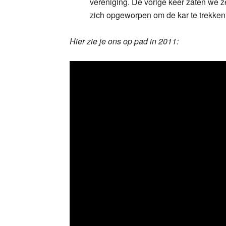
vereniging. De vorige keer zaten we z
zich opgeworpen om de kar te trekken
Hier zie je ons op pad in 2011: