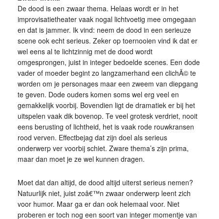
De dood is een zwaar thema. Helaas wordt er in het
improvisatietheater vaak nogal lichtvoetig mee omgegaan
en dat is jammer. Ik vind: neem de dood in een serieuze
scene ook echt serieus. Zeker op toernooien vind ik dat er
wel eens al te lichtzinnig met de dood wordt
omgesprongen, juist in integer bedoelde scenes. Een dode
vader of moeder begint zo langzamerhand een clichÃ© te
worden om je personages maar een zweem van diepgang
te geven. Dode ouders komen soms wel erg veel en
gemakkelijk voorbij. Bovendien ligt de dramatiek er bij het
uitspelen vaak dik bovenop. Te veel grotesk verdriet, nooit
eens berusting of lichtheid, het is vaak rode rouwkransen
rood verven. Effectbejag dat zijn doel als serieus
onderwerp ver voorbij schiet. Zware thema’s zijn prima,
maar dan moet je ze wel kunnen dragen.
Moet dat dan altijd, de dood altijd uiterst serieus nemen?
Natuurlijk niet, juist zoâ€™n zwaar onderwerp leent zich
voor humor. Maar ga er dan ook helemaal voor. Niet
proberen er toch nog een soort van integer momentje van