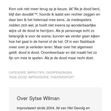
Kom ook niet meer terug op je keuze. â€˜Als je dood bent,
blijf dan doodâ€™, hoorde ik laatst een rechter zeggen en
daar ben ik het helemaal mee eens. Je medespelers
redden zich wel, je hoeft niet ineens op wonderbaarlijke
wijze uit de dood te herrijzen. Als je personage echt zo
belangrijk is voor de scene, kunnen we verder gaan kijken
hoe het gaat in de hemel of de hel. Of in een flashback
meer over je verleden leren. Maar over het algemeen
geldt: dood is dood. Onomkeerbaar en dat maakt het zo
fijn om mee te spelen. Als je de dood maar recht doet.
CATEGORIE:
IMPRO-TIPS
,
OVERPEINZINGEN
TAGS:
DOOD
,
IMPROVISATIE
,
THEATERSPORT
Over
Sytse Wilman
improviseert sinds 2004, lid van Het Gevolg en