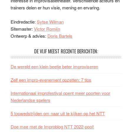
interesse in improvisatietheater. Verschillende acteurs en
trainers delen er hun visie, mening en ervaring.
Eindredactie:
Sytse Wilman
Sitemaster:
Victor Romijn
Ontwerp & advies:
Doris Bartels
DE VIJF MEEST RECENTE BERICHTEN:
De wereld een klein beetje beter improviseren
Zelf een impro-evenement opzetten: 7 tips
Internationaal improfestival opent meer poorten voor
Nederlandse spelers
5 topwedstrijden om naar uit te kijken op het NTT
Doe mee met de Improblog NTT 2022-pool!