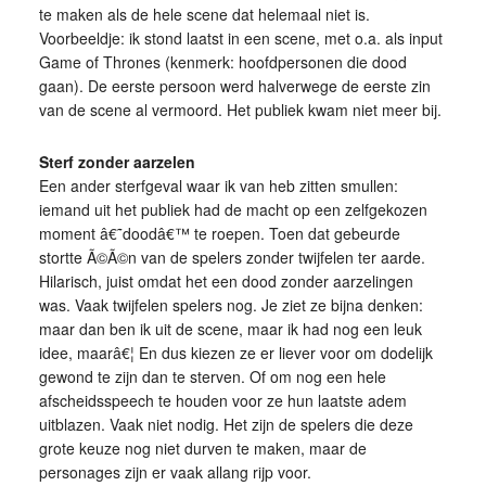
te maken als de hele scene dat helemaal niet is.
Voorbeeldje: ik stond laatst in een scene, met o.a. als input
Game of Thrones (kenmerk: hoofdpersonen die dood
gaan). De eerste persoon werd halverwege de eerste zin
van de scene al vermoord. Het publiek kwam niet meer bij.
Sterf zonder aarzelen
Een ander sterfgeval waar ik van heb zitten smullen:
iemand uit het publiek had de macht op een zelfgekozen
moment â€˜doodâ€™ te roepen. Toen dat gebeurde
stortte Ã©Ã©n van de spelers zonder twijfelen ter aarde.
Hilarisch, juist omdat het een dood zonder aarzelingen
was. Vaak twijfelen spelers nog. Je ziet ze bijna denken:
maar dan ben ik uit de scene, maar ik had nog een leuk
idee, maarâ€¦ En dus kiezen ze er liever voor om dodelijk
gewond te zijn dan te sterven. Of om nog een hele
afscheidsspeech te houden voor ze hun laatste adem
uitblazen. Vaak niet nodig. Het zijn de spelers die deze
grote keuze nog niet durven te maken, maar de
personages zijn er vaak allang rijp voor.