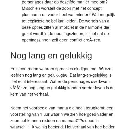
personages daar op dezelfde manier mee om?
Misschien worstelt de zoon met het concept
plusmama en vader heel wat minder? Wat mogelijk
tot expliciete heibel kan leiden. De wortels van al
deze opties zitten al impliciet in de harmonie die
gezet wordt in de openingszinnen, zij het dat de
openingszinnen zelf geen conflict creÃ«ren.
Nog lang en gelukkig
Er is een reden waarom sprookjes eindigen met â€œze
leefden nog lang en gelukkigâ€. Dat lang-en-gelukkig is
niet echt interessant. Wat er de personages overkwam
vÃ³Ã³r ze nog lang en gelukkig konden verder leven is de
kern van het verhaal.
Neem het voorbeeld van mama die nooit terugkomt: een
voorstelling van 1 uur waarin we zien hoe goed vader en
zoon het kunnen redden na mamaâ€™s dood is
waarschijnlijk weinig boeiend. Het verhaal van hoe beiden