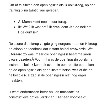
Om af te sluiten een openingszin die ik ooit kreeg, op een
training bijna twintig jaar geleden.
A: Mama komt nooit meer terug.
Ik: Wat? Ik wist het? Ik draai oom Jan de nek om.
Hoe durft ie?
De scene die hierop volgde ging nergens heen en ik kreeg
na afloop de feedback dat instant heibel creÃ«erde. Wat
uiteraard zo was; maar die openingszin heeft me jaren
dwars gezeten.Â Voor mij was de openingszin op zich al
instant heibel. Ik kon ook evenmin een reactie bedenken
op de openingszin die geen instant heibel was of die de
heibel die ik al zag in de openingszin niet nog erger
maakten.
Ik weet ondertussen beter en kan massaâ€™s
constructieve opties verzinnen. Hier een voorbeeld: