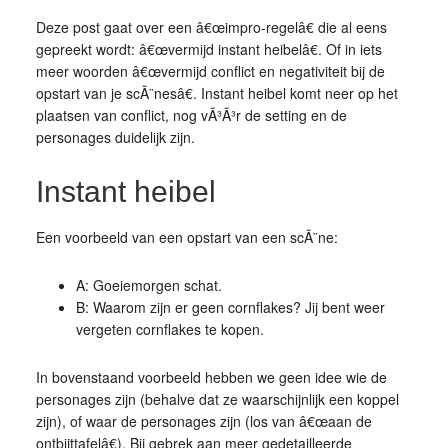
Deze post gaat over een â€œimpro-regelâ€ die al eens
gepreekt wordt: â€œvermijd instant heibelâ€. Of in iets
meer woorden â€œvermijd conflict en negativiteit bij de
opstart van je scÃ¨nesâ€. Instant heibel komt neer op het
plaatsen van conflict, nog vÃ³Ã³r de setting en de
personages duidelijk zijn.
Instant heibel
Een voorbeeld van een opstart van een scÃ¨ne:
A: Goeiemorgen schat.
B: Waarom zijn er geen cornflakes? Jij bent weer
vergeten cornflakes te kopen.
In bovenstaand voorbeeld hebben we geen idee wie de
personages zijn (behalve dat ze waarschijnlijk een koppel
zijn), of waar de personages zijn (los van â€œaan de
ontbijttafelâ€). Bij gebrek aan meer gedetailleerde