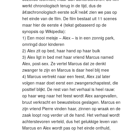
werkt chronologisch terug in de tijd, dus de
â€œchronologisch eerste scÃ¨neâ€ zien we pas op
het einde van de film. De film bestaat uit 11 scenes
maar hier de eerste 4 (tekst gebaseerd op de
synopsis op Wikipedia):
1) Een mooi meisje – Alex – is in een zonnig park,
omringd door kinderen
2) Alex zit op bed, haar hand op haar buik
3) Alex ligt in bed met haar vriend Marcus named
Alex, post-sex. Ze vertel Marcus dat ze denkt
zwanger te zijn en Marcus is daar heel blij mee
4) Marcus vertrekt naar een feest, Alex zal later
volgen maar doet eerst een zwangerschapstest, die
positief blijkt. De rest van het verhaal is heel rauw:
op haar weg naar het feest wordt Alex aangevallen,
bruut verkracht en bewusteloos geslagen. Marcus en
zijn vriend Pierre vinden haar, zinnen op wraak en de
zaak loopt nog verder uit de hand. Het verhaal wordt
achterstevoren verteld, dus het gelukkige leven van
Marcus en Alex wordt pas op het einde onthuld,