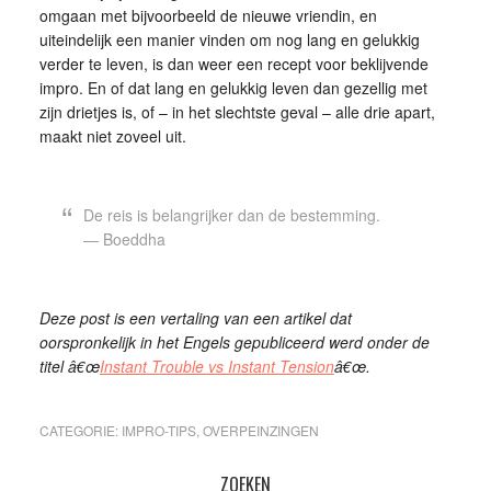
omgaan met bijvoorbeeld de nieuwe vriendin, en
uiteindelijk een manier vinden om nog lang en gelukkig
verder te leven, is dan weer een recept voor beklijvende
impro. En of dat lang en gelukkig leven dan gezellig met
zijn drietjes is, of – in het slechtste geval – alle drie apart,
maakt niet zoveel uit.
De reis is belangrijker dan de bestemming.
— Boeddha
Deze post is een vertaling van een artikel dat
oorspronkelijk in het Engels gepubliceerd werd onder de
titel â€œ
Instant Trouble vs Instant Tension
â€œ.
CATEGORIE:
IMPRO-TIPS
,
OVERPEINZINGEN
ZOEKEN