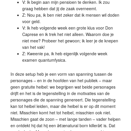
V: Ik begin aan mijn pensioen te denken. Ik zou
graag hebben dat jij de zaak overneemt.
Z: Nou pa, ik ben niet zeker dat ik mensen wil doden
voor geld.
V: Ik heb volgende week een grote klus voor Don
Caprese en ik trek het niet alleen. Waarom doe je
niet mee? Probeer het gewoon; ik leer je de knepen
van het vak!
Z: Kweenie pa, ik heb eigenlijk volgende week
examen quantumfysica.
In deze setup heb je een vorm van spanning tussen de
personages – en in de hoofden van het publiek – maar
geen gratuite heibel: we begrijpen wat beide personages
drijft en het is de tegenstelling in de motivaties van de
personages die de spanning genereert. Die tegenstelling
kan tot heibel leiden, maar die heibel is er op dit moment
niet. Misschien komt het tot heibel, misschien ook niet.
Misschien gaat de zoon – met lange tanden – vader helpen
en ontdekt hij dat hij een â€œnatural born killerâ€ is. Dat