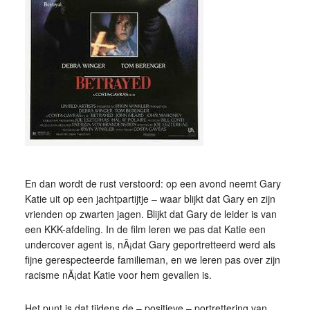
En dan wordt de rust verstoord: op een avond neemt Gary
Katie uit op een jachtpartijtje – waar blijkt dat Gary en zijn
vrienden op zwarten jagen. Blijkt dat Gary de leider is van
een KKK-afdeling. In de film leren we pas dat Katie een
undercover agent is, nÃ¡dat Gary geportretteerd werd als
fijne gerespecteerde familieman, en we leren pas over zijn
racisme nÃ¡dat Katie voor hem gevallen is.
Het punt is dat tijdens de – positieve – portrettering van