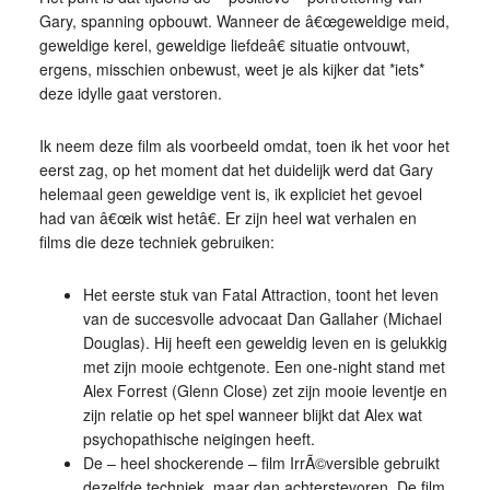
Gary, spanning opbouwt. Wanneer de â€œgeweldige meid,
geweldige kerel, geweldige liefdeâ€ situatie ontvouwt,
ergens, misschien onbewust, weet je als kijker dat *iets*
deze idylle gaat verstoren.
Ik neem deze film als voorbeeld omdat, toen ik het voor het
eerst zag, op het moment dat het duidelijk werd dat Gary
helemaal geen geweldige vent is, ik expliciet het gevoel
had van â€œik wist hetâ€. Er zijn heel wat verhalen en
films die deze techniek gebruiken:
Het eerste stuk van Fatal Attraction, toont het leven
van de succesvolle advocaat Dan Gallaher (Michael
Douglas). Hij heeft een geweldig leven en is gelukkig
met zijn mooie echtgenote. Een one-night stand met
Alex Forrest (Glenn Close) zet zijn mooie leventje en
zijn relatie op het spel wanneer blijkt dat Alex wat
psychopathische neigingen heeft.
De – heel shockerende – film IrrÃ©versible gebruikt
dezelfde techniek, maar dan achterstevoren. De film