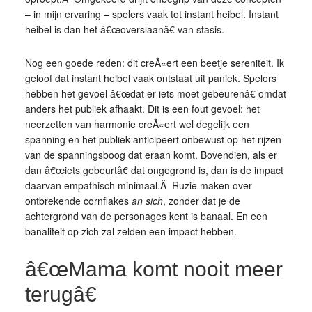
– in mijn ervaring – spelers vaak tot instant heibel. Instant
heibel is dan het â€œoverslaanâ€ van stasis.
Nog een goede reden: dit creÃ«ert een beetje sereniteit. Ik
geloof dat instant heibel vaak ontstaat uit paniek. Spelers
hebben het gevoel â€œdat er iets moet gebeurenâ€ omdat
anders het publiek afhaakt. Dit is een fout gevoel: het
neerzetten van harmonie creÃ«ert wel degelijk een
spanning en het publiek anticipeert onbewust op het rijzen
van de spanningsboog dat eraan komt. Bovendien, als er
dan â€œiets gebeurtâ€ dat ongegrond is, dan is de impact
daarvan empathisch minimaal.Â Ruzie maken over
ontbrekende cornflakes
an sich
, zonder dat je de
achtergrond van de personages kent is banaal. En een
banaliteit op zich zal zelden een impact hebben.
â€œMama komt nooit meer
terugâ€