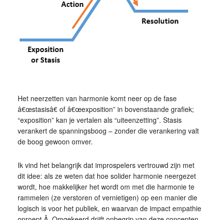
Het neerzetten van harmonie komt neer op de fase
â€œstasisâ€ of â€œexposition” in bovenstaande grafiek;
“exposition” kan je vertalen als “uiteenzetting”. Stasis
verankert de spanningsboog – zonder die verankering valt
de boog gewoon omver.
Ik vind het belangrijk dat improspelers vertrouwd zijn met
dit idee: als ze weten dat hoe solider harmonie neergezet
wordt, hoe makkelijker het wordt om met die harmonie te
rammelen (ze verstoren of vernietigen) op een manier die
logisch is voor het publiek, en waarvan de impact empathie
oproept.Â Omgekeerd drijft onbegrip van deze concepten