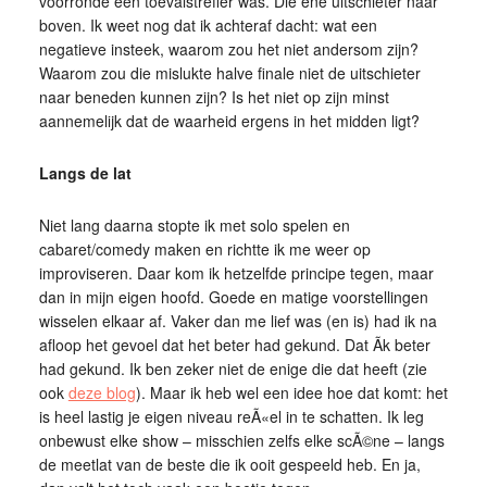
voorronde een toevalstreffer was. Die ene uitschieter naar
boven. Ik weet nog dat ik achteraf dacht: wat een
negatieve insteek, waarom zou het niet andersom zijn?
Waarom zou die mislukte halve finale niet de uitschieter
naar beneden kunnen zijn? Is het niet op zijn minst
aannemelijk dat de waarheid ergens in het midden ligt?
Langs de lat
Niet lang daarna stopte ik met solo spelen en
cabaret/comedy maken en richtte ik me weer op
improviseren. Daar kom ik hetzelfde principe tegen, maar
dan in mijn eigen hoofd. Goede en matige voorstellingen
wisselen elkaar af. Vaker dan me lief was (en is) had ik na
afloop het gevoel dat het beter had gekund. Dat Ã­k beter
had gekund. Ik ben zeker niet de enige die dat heeft (zie
ook
deze blog
). Maar ik heb wel een idee hoe dat komt: het
is heel lastig je eigen niveau reÃ«el in te schatten. Ik leg
onbewust elke show – misschien zelfs elke scÃ©ne – langs
de meetlat van de beste die ik ooit gespeeld heb. En ja,