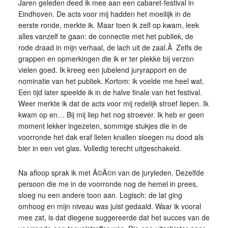
Jaren geleden deed ik mee aan een cabaret-festival in
Eindhoven. De acts voor mij hadden het moeilijk in de
eerste ronde, merkte ik. Maar toen ik zelf op kwam, leek
alles vanzelf te gaan: de connectie met het publiek, de
rode draad in mijn verhaal, de lach uit de zaal.Â Zelfs de
grappen en opmerkingen die ik er ter plekke bij verzon
vielen goed. Ik kreeg een jubelend juryrapport en de
nominatie van het publiek. Kortom: ik voelde me heel wat.
Een tijd later speelde ik in de halve finale van het festival.
Weer merkte ik dat de acts voor mij redelijk stroef liepen. Ik
kwam op en… Bij mij liep het nog stroever. Ik heb er geen
moment lekker ingezeten, sommige stukjes die in de
voorronde het dak eraf lieten knallen sloegen nu dood als
bier in een vet glas. Volledig terecht uitgeschakeld.
Na afloop sprak ik met Ã©Ã©n van de juryleden. Dezelfde
persoon die me in de voorronde nog de hemel in prees,
sloeg nu een andere toon aan. Logisch: de lat ging
omhoog en mijn niveau was juist gedaald. Waar ik vooral
mee zat, is dat diegene suggereerde dat het succes van de