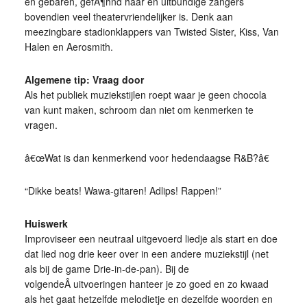
en gebaren, gefÃ¶hnd haar en uitbundige zangers
bovendien veel theatervriendelijker is. Denk aan
meezingbare stadionklappers van Twisted Sister, Kiss, Van
Halen en Aerosmith.
Algemene tip: Vraag door
Als het publiek muziekstijlen roept waar je geen chocola
van kunt maken, schroom dan niet om kenmerken te
vragen.
â€œWat is dan kenmerkend voor hedendaagse R&B?â€
“Dikke beats! Wawa-gitaren! Adlips! Rappen!”
Huiswerk
Improviseer een neutraal uitgevoerd liedje als start en doe
dat lied nog drie keer over in een andere muziekstijl (net
als bij de game Drie-in-de-pan). Bij de
volgendeÂ uitvoeringen hanteer je zo goed en zo kwaad
als het gaat hetzelfde melodietje en dezelfde woorden en