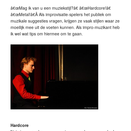
â€œMag ik van u een muziekstijl?â€ â€œHardcore!â€
â€œMetal!â€Â Als improvisatie-spelers het publiek om
muzikale suggesties vragen, krijgen ze vaak stijlen waar ze
moeilijk mee uit de voeten kunnen. Als impro-muzikant heb
ik wel wat tips om hiermee om te gaan.
Hardcore