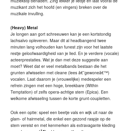
muziekstijl benadert. Zing lekker je liedje en laat vooral de
muzikant zich het hoofd (en vingers) breken over de
muzikale invulling.
(Heavy) Metal
Je longen aan gort schreeuwen kan je een kortstondig
lachsalvo opleveren. Maar dit al headbangend twee
minuten lang volhouden kan funest zijn voor het laatste
restje geloofwaardigheid van je lied. En je verdere (vocale)
acteerprestaties. Wat je dan met deze suggestie aan
moet? Weet dat er veel metalbands bestaan die het
grunten afwisselen met cleane (lees â€˜gewoneâ€™)
vocalen. Laat daarom je (vrouwelijke) medespeler een
refrein zingen met een hoge, breekbare (Within
Temptation) of zelfs opera-achtige stem (Epica). Een
welkome afwisseling tussen de korte grunt-coupletten.
Ook een optie: speel een beetje vals en wijk uit naar de
glam- of hairmetal, die enkel een gezond raspje op de
stem vereist en met kenmerken als extravagante kleding