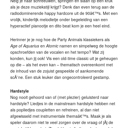
Neig je naar schreeuwen, springen en slaan op een kruk
als je deze muziekstijl krijgt? Denk dan even terug aan de
radiodominerende happy hardcore uit de 90â€™s. Met een
vrolijk, kinderlijk melodietje onder begeleiding van een
hyperactief pianootje en dito beat kom je een heel eind.
Herinner je je nog hoe de Party Animals klassiekers als
Age
of
Aquarius
en
Atomic
namen en simpelweg de hoogte
opschroefden van de vocalen en het tempo? Wat zij
konden, kun jij ook! Vis een old-time classic uit je geheugen
op die – als het even kan – thematisch overeenkomt met
de inhoud van de zojuist gespeelde of aankomende
scÃ¨ne. Een stuk leuker dan ongecontroleerd gestamp.
Hardstyle
Nog nooit gehoord van of (met plezier) geluisterd naar
hardstyle? Liedjes in de mainstream hardstyle hebben net
als popliedjes coupletten en refreinen, al dan niet
afgewisseld met instrumentale themaâ€™s. Maak je als
speler daarom niet te veel zorgen over de vraag of jÃ­j de