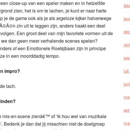
 een close-up van een speler maken en in hetzelfde
feb
grond zien, het is om te lachen, je kunt er naar harte
p je de game ook als je als argeloze kijker halverwege
jan
 Ã©Ã©n zin uit te leggen zijn, anders haakt een deel
de
 volgen. Een groot deel van mijn favoriete vormen uit de
en we dan geen meer verhalende scenes spelen?
okt
Anders of een Emotionele Roetsjbaan zijn in principe
 ze in een moorddadig tempo.
se
an impro?
jul
jun
 de lach.
me
vinden?
apr
 de mis-en-scene zienâ€™ of ‘ik hou wel van muzikale
ma
’. Bedenk je dan dat jij misschien niet de doelgroep