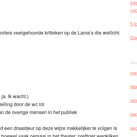
Int
voo
5 t
porters veelgehoorde kritieken op de Lama’s die wellicht
Doe
me
feb
ja. Ik wacht.)
okt
telling door de wc rol
an de overige mensen in het publiek
se
ld een draaideur op deze wijze makkelijker te volgen is
au
oewel vaak oersaai in het theater, prettiger wegkijken