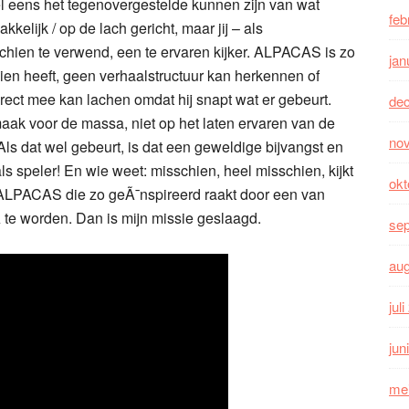
l eens het tegenovergestelde kunnen zijn van wat
feb
kkelijk / op de lach gericht, maar jij – als
hien te verwend, een te ervaren kijker. ALPACAS is zo
jan
ien heeft, geen verhaalstructuur kan herkennen of
irect mee kan lachen omdat hij snapt wat er gebeurt.
de
aak voor de massa, niet op het laten ervaren van de
no
Als dat wel gebeurt, is dat een geweldige bijvangst en
als speler! En wie weet: misschien, heel misschien, kijkt
okt
 ALPACAS die zo geÃ¯nspireerd raakt door een van
 te worden. Dan is mijn missie geslaagd.
se
au
jul
jun
me