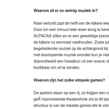
Waarom zit er zo weinig muziek in?
Naar verluidt zapt de helft van de kijkers w
Door om een minuut later weer terug te ker
ALPACAS zitten en er een geweldige pianist
de kijkers nu eenmaal vasthouden. Zoals jull
begeleidende muziek op de achtergrond bij 
met doorlopende muziek eronder kun je niet
(bijvoorbeeld een hoestbui) uit een scene:
bruikbaar om uit te zenden.
Waarom zijn het zulke simpele games?
De spelers staan op een rij, ze krijgen een
geÃ¯mproviseerde theatershow zie je dit typ
structuur is van de meeste games die te zie