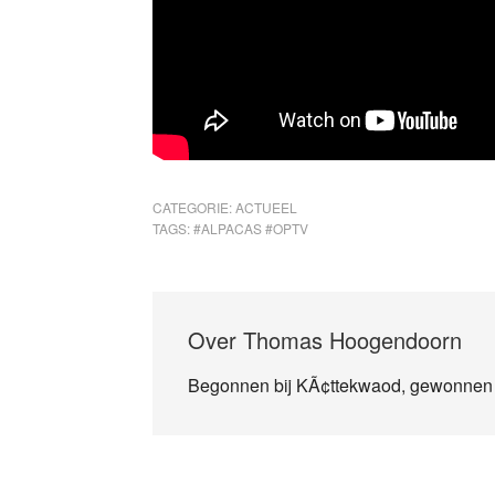
CATEGORIE:
ACTUEEL
TAGS:
#ALPACAS #OPTV
Over
Thomas Hoogendoorn
Begonnen bij KÃ¢ttekwaod, gewonnen 