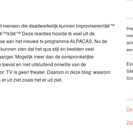
et mensen die daadwerkelijk kunnen improviseren!â€™
Imp
€™s!â€™ Deze reacties hoorde ik veel uit de
met
doe aan het nieuwe tv-programma ALPACAS. Nu de
act
 kunnen zien dat het qua stijl en beelden veel
erv
ganger. Mogelijk meer dan de oorspronkelijke
Ein
n toeval en niet uitsluitend omwille van de
Sit
or: TV is geen theater. Daarom in deze blog: waarom
On
 uit ziet zoals het er uit ziet.
De 
Zel