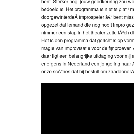
bent. Sterker nog: jouw goedkeuring zou we
bedoeld is. Het programma is niet te plat / ma
doorgewinterdeÂ improspeler â€“ bent missc
opgezet dat iemand die nog nooit impro gez
nimmer een stap in het theater zette tÃ³ch d
Het is een programma dat gericht is op verm
magie van improvisatie voor de fijnproever. 
daar ligt een belangrijke uitdaging voor mij 
er ergens in Nederland een jongeling naar
onze scÃ¨nes dat hij besluit om zaaddonorÂ