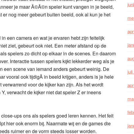
jun
anneer je maar Ã©Ã©n speler kunt vangen in je beeld,
at er nog meer gebeurt buiten beeld, ook al kun je het
me
apr
 in een camera en wat je ervaren hebt zijn feitelijk
jan
niet ziet, gebeurt ook niet. Een meter afstand op de
e als spelers zo dicht op elkaar in de scenes. En daarom
au
er. Interactie tussen spelers kijkt lekkerder weg als je
n in een scene van iemand anders gebeurt weinig. De
jul
vooral ook tijdigÂ in beeld krijgen, anders is je hele
 verwarrend voor de kijker kan zijn. Als het wordt
apr
, verwacht de kijker niet dat speler Z er ineens
ma
feb
ie close-ups ons als spelers goed leren kennen. Het feit
elpt hier ook enorm bij. Naarmate wij en de games die
jan
eeds ruimer en de vorm steeds losser worden.