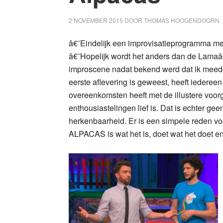
2 NOVEMBER 2015
DOOR
THOMAS HOOGENDOORN
â€˜Eindelijk een improvisatieprogramma m
â€˜Hopelijk wordt het anders dan de Lamaâ
improscene nadat bekend werd dat ik mee
eerste aflevering is geweest, heeft iedereen
overeenkomsten heeft met de illustere voor
enthousiastelingen lief is. Dat is echter gee
herkenbaarheid. Er is een simpele reden vo
ALPACAS is wat het is, doet wat het doet en er