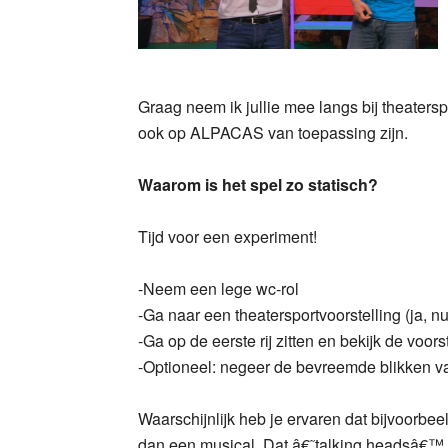
Graag neem ik jullie mee langs bij theaters
ook op ALPACAS van toepassing zijn.
Waarom is het spel zo statisch?
Tijd voor een experiment!
-Neem een lege wc-rol
-Ga naar een theatersportvoorstelling (ja, nu 
-Ga op de eerste rij zitten en bekijk de voors
-Optioneel: negeer de bevreemde blikken v
Waarschijnlijk heb je ervaren dat bijvoorbee
dan een musical. Dat â€˜talking headsâ€™, h