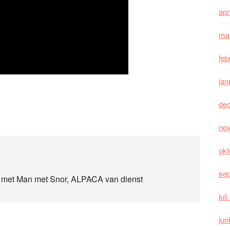
apr
ma
feb
jan
de
no
okt
se
met Man met Snor, ALPACA van dienst
jul
jun