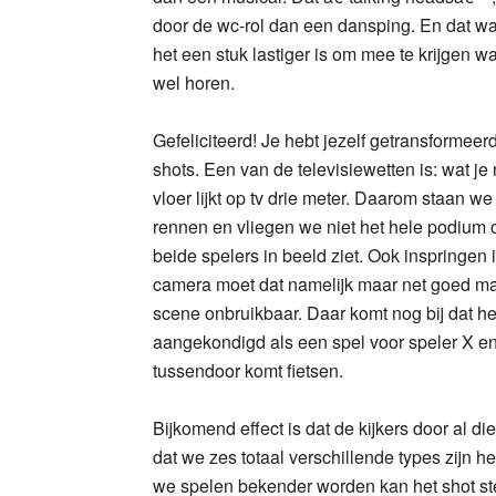
door de wc-rol dan een dansping. En dat w
het een stuk lastiger is om mee te krijgen w
wel horen.
Gefeliciteerd! Je hebt jezelf getransformeerd
shots. Een van de televisiewetten is: wat je 
vloer lijkt op tv drie meter. Daarom staan w
rennen en vliegen we niet het hele podium ov
beide spelers in beeld ziet. Ook inspringe
camera moet dat namelijk maar net goed maar 
scene onbruikbaar. Daar komt nog bij dat het
aangekondigd als een spel voor speler X en Y
tussendoor komt fietsen.
Bijkomend effect is dat de kijkers door al d
dat we zes totaal verschillende types zijn h
we spelen bekender worden kan het shot st