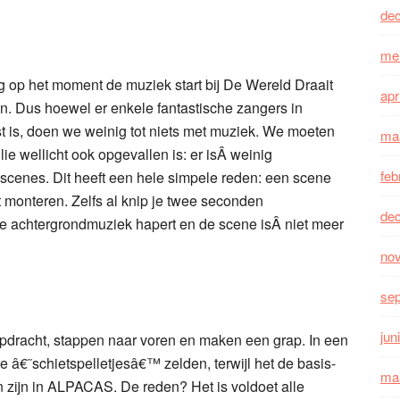
de
me
eg op het moment de muziek start bij De Wereld Draait
apr
en. Dus hoewel er enkele fantastische zangers in
 is, doen we weinig tot niets met muziek. We moeten
ma
ie wellicht ook opgevallen is: er isÂ weinig
feb
scenes. Dit heeft een hele simpele reden: een scene
 monteren. Zelfs al knip je twee seconden
de
 de achtergrondmuziek hapert en de scene isÂ niet meer
no
se
jun
 opdracht, stappen naar voren en maken een grap. In een
e â€˜schietspelletjesâ€™ zelden, terwijl het de basis-
ma
n zijn in ALPACAS. De reden? Het is voldoet alle