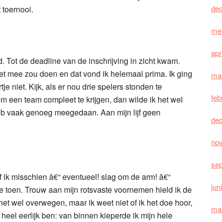
de
 toernooi.
me
apr
 Tot de deadline van de inschrijving in zicht kwam.
et mee zou doen en dat vond ik helemaal prima. Ik ging
ma
je niet. Kijk, als er nou drie spelers stonden te
feb
m een team compleet te krijgen, dan wilde ik het wel
heb vaak genoeg meegedaan. Aan mijn lijf geen
de
no
se
f ik misschien â€“ eventueel! slag om de arm! â€“
jun
 toen. Trouw aan mijn rotsvaste voornemen hield ik de
l het wel overwegen, maar ik weet niet of ik het doe hoor,
ma
eel eerlijk ben: van binnen kieperde ik mijn hele