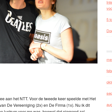
Int
voo
5 t
Doe
me
feb
okt
se
 mee aan het NTT. Voor de tweede keer speelde met Het
au
van De Vereeniging (2x) en De Firma (1x). Nu ik dit
 van lustrum voor me was, hoewel dat niemand zal