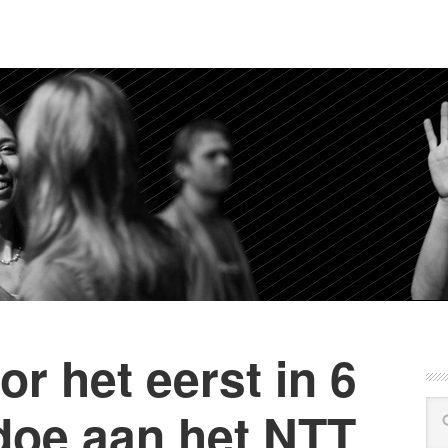
r het eerst in 6
doe aan het NTT