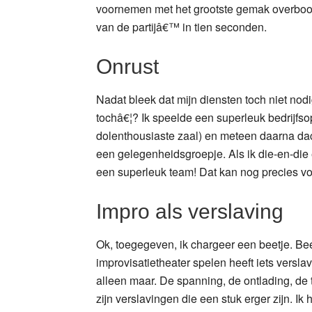
voornemen met het grootste gemak overboo
van de partijâ€™ in tien seconden.
Onrust
Nadat bleek dat mijn diensten toch niet nodi
tochâ€¦? Ik speelde een superleuk bedrijfsop
dolenthousiaste zaal) en meteen daarna dac
een gelegenheidsgroepje. Als ik die-en-di
een superleuk team! Dat kan nog precies voo
Impro als verslaving
Ok, toegegeven, ik chargeer een beetje. Beet
improvisatietheater spelen heeft iets versla
alleen maar. De spanning, de ontlading, de te
zijn verslavingen die een stuk erger zijn. I