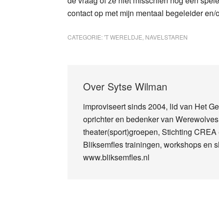
de vraag of ze niet misschien nog een spe
contact op met mijn mentaal begeleider en/o
CATEGORIE:
'T WERELDJE
,
NAVELSTAREN
Over
Sytse Wilman
improviseert sinds 2004, lid van Het 
oprichter en bedenker van Werewolves: 
theater(sport)groepen, Stichting CREA 
Bliksemfles trainingen, workshops en s
www.bliksemfles.nl