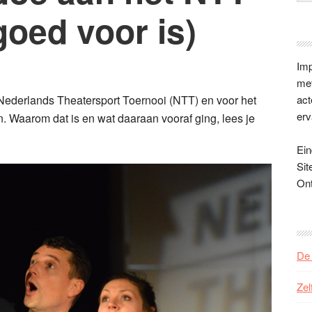
goed voor is)
Imp
met
Nederlands Theatersport Toernooi (NTT) en voor het
act
erv
n. Waarom dat is en wat daaraan vooraf ging, lees je
Ein
Sit
On
De 
Zel