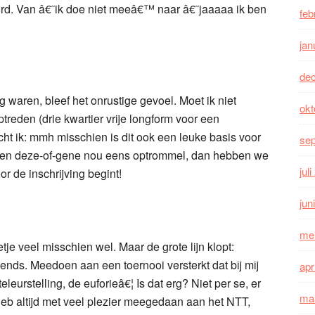
rd. Van â€˜ik doe niet meeâ€™ naar â€˜jaaaaa ik ben
feb
jan
de
g waren, bleef het onrustige gevoel. Moet ik niet
okt
treden (drie kwartier vrije longform voor een
ht ik: mmh misschien is dit ook een leuke basis voor
se
e en deze-of-gene nou eens optrommel, dan hebben we
jul
r de inschrijving begint!
jun
me
je veel misschien wel. Maar de grote lijn klopt:
vends. Meedoen aan een toernooi versterkt dat bij mij
apr
leurstelling, de euforieâ€¦ Is dat erg? Niet per se, er
ma
k heb altijd met veel plezier meegedaan aan het NTT,