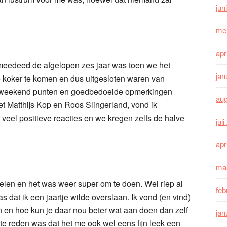
jun
me
apr
r meedeed de afgelopen zes jaar was toen we het
jan
e koker te komen en dus uitgesloten waren van
e weekend punten en goedbedoelde opmerkingen
au
et Matthijs Kop en Roos Slingerland, vond ik
veel positieve reacties en we kregen zelfs de halve
jul
apr
ma
pelen en het was weer super om te doen. Wel riep al
feb
as dat ik een jaartje wilde overslaan. Ik vond (en vind)
n en hoe kun je daar nou beter wat aan doen dan zelf
jan
te reden was dat het me ook wel eens fijn leek een