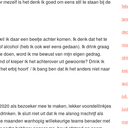
or mezelf is het denk ik goed om eens stil te staan bij de
feb
jan
de
il ik daar een beetje achter komen. Ik denk dat het te
no
of alcohol (heb ik ook wel eens gedaan). Ik drink graag
t te doen, word ik me bewust van mijn eigen gedrag.
okt
ind of kieper ik het achterover uit gewoonte? Drink ik
et erbij hoort’ / ik bang ben dat ik het anders niet naar
se
au
jul
020 als bezoeker mee te maken, lekker voorstellinkjes
jun
inken. Ik sluit niet uit dat ik me alsnog inschrijf als
mende maanden wanhopig willekeurige teams benader met
me