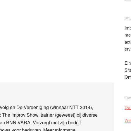
Imp
met
act
erv
Ein
Sit
On
Gevolg en De Vereeniging (winnaar NTT 2014),
De 
The Improv Show, trainer (geweest) bij diverse
Zel
en BNN-VARA. Verzorgt met zijn bedrijf
hows voor bedrijven. Meer informatie: