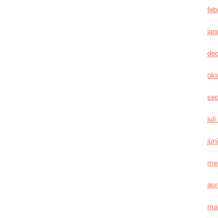
feb
jan
de
okt
se
jul
jun
me
apr
ma