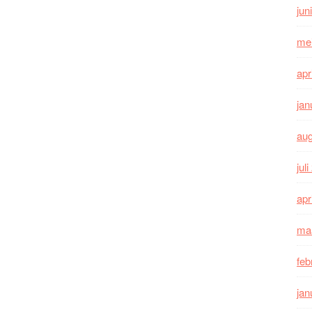
jun
me
apr
jan
au
jul
apr
ma
feb
jan