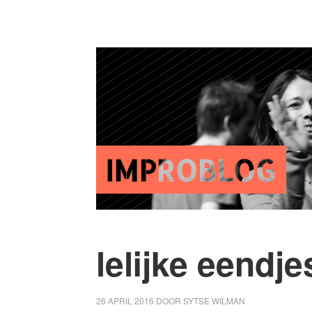
lelijke eendj
26 APRIL 2016
DOOR
SYTSE WILMAN