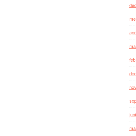
de
me
apr
ma
feb
de
no
se
jun
ma