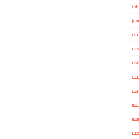
feb
jan
de
no
okt
se
au
jul
jun
me