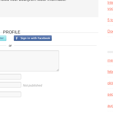
Int
voo
5 t
Doe
PROFILE
or
me
feb
okt
Not published
se
au