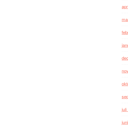
apr
ma
feb
jan
de
no
okt
se
jul
jun