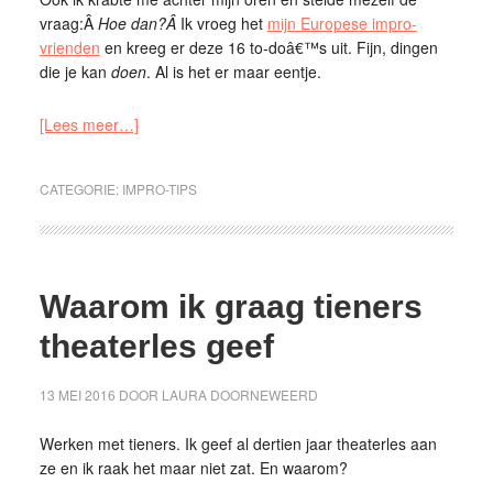
vraag:Â
Hoe dan?Â
Ik vroeg het
mijn Europese impro-
vrienden
en kreeg er deze 16 to-doâ€™s uit. Fijn, dingen
die je kan
doen
. Al is het er maar eentje.
[Lees meer…]
CATEGORIE:
IMPRO-TIPS
Waarom ik graag tieners
theaterles geef
13 MEI 2016
DOOR
LAURA DOORNEWEERD
Werken met tieners. Ik geef al dertien jaar theaterles aan
ze en ik raak het maar niet zat. En waarom?