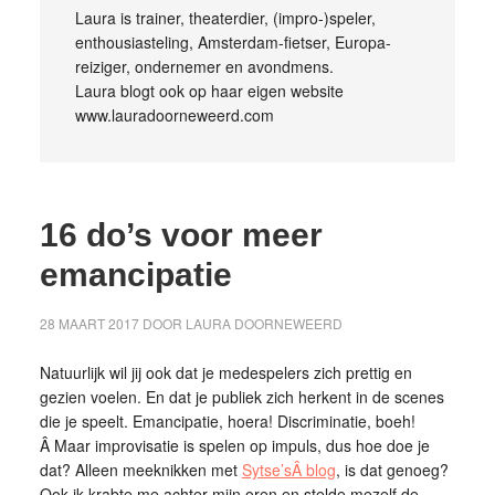
Laura is trainer, theaterdier, (impro-)speler,
enthousiasteling, Amsterdam-fietser, Europa-
reiziger, ondernemer en avondmens.
Laura blogt ook op haar eigen website
www.lauradoorneweerd.com
16 do’s voor meer
emancipatie
28 MAART 2017
DOOR
LAURA DOORNEWEERD
Natuurlijk wil jij ook dat je medespelers zich prettig en
gezien voelen. En dat je publiek zich herkent in de scenes
die je speelt. Emancipatie, hoera! Discriminatie, boeh!
Â Maar improvisatie is spelen op impuls, dus hoe doe je
dat? Alleen meeknikken met
Sytse’sÂ blog
, is dat genoeg?
Ook ik krabte me achter mijn oren en stelde mezelf de