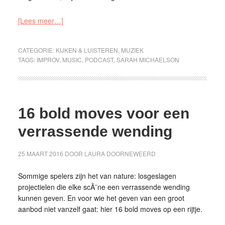
[Lees meer…]
CATEGORIE:
KIJKEN & LUISTEREN
,
MUZIEK
TAGS:
IMPROV
,
MUSIC
,
PODCAST
,
SARAH MICHAELSON
16 bold moves voor een
verrassende wending
25 MAART 2016
DOOR
LAURA DOORNEWEERD
Sommige spelers zijn het van nature: losgeslagen
projectielen die elke scÃ¨ne een verrassende wending
kunnen geven. En voor wie het geven van een groot
aanbod niet vanzelf gaat: hier 16 bold moves op een rijtje.