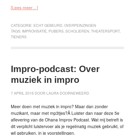
[Lees meer…]
CATEGORIE:
ECHT GEBEURD
,
OVERPEINZINGEN
TAGS:
IMPROVISATIE
,
PUBERS
,
SCHOLIEREN
,
THEATERSPORT
,
TIENERS
Impro-podcast: Over
muziek in impro
7 APRIL 2016
DOOR
LAURA DOORNEWEERD
Meer doen met muziek in impro? Maar dan zonder
muzikant, maar met mp3tjes?Â Luister dan naar deze 5e
aflevering van de Ohana Improv Podcast. Wat mij betreft is
dit verplicht luistervoer als je regelmatig muziek gebruikt, of
wil gebruiken, in je voorstellingen.