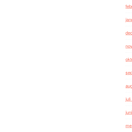
feb
jan
de
no
okt
se
au
jul
jun
me