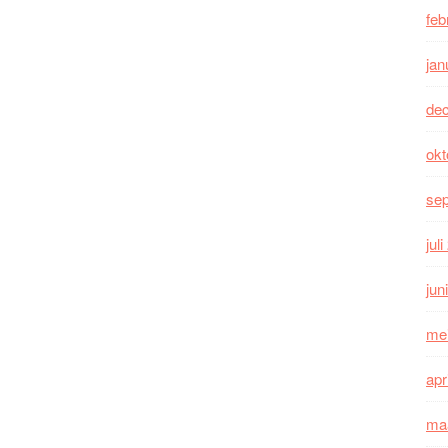
feb
jan
de
okt
se
jul
jun
me
apr
ma