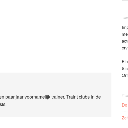
Imp
met
act
erv
Ein
Sit
On
n paar jaar voornamelijk trainer. Traint clubs in de
sis.
De 
Zel