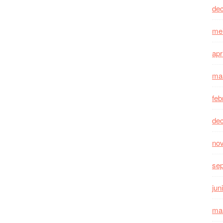
de
me
apr
ma
feb
de
no
se
jun
ma