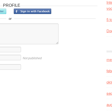
Int
PROFILE
voo
or
5 t
Doe
Not published
me
feb
okt
se
au