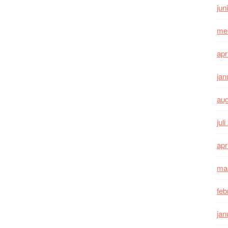
jun
me
apr
jan
au
jul
apr
ma
feb
jan