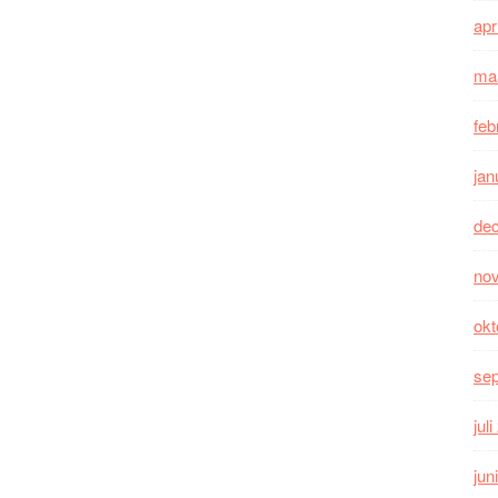
apr
ma
feb
jan
de
no
okt
se
jul
jun