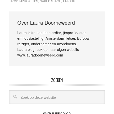
TAGS:
IMPRO CLIPS
,
NAKED STAGE
,
TIM ORR
Over
Laura Doorneweerd
Laura is trainer, theaterdier, (impro-)speler,
enthousiasteling, Amsterdam-fietser, Europa-
reiziger, ondernemer en avondmens.
Laura blogt ook op haar eigen website
www.lauradoorneweerd.com
ZOEKEN