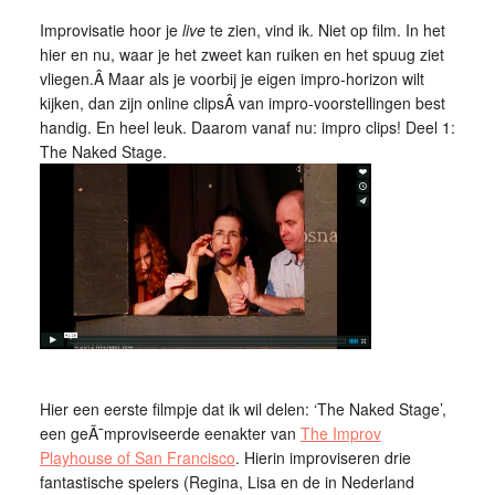
Improvisatie hoor je
live
te zien, vind ik. Niet op film. In het
hier en nu, waar je het zweet kan ruiken en het spuug ziet
vliegen.Â Maar als je voorbij je eigen impro-horizon wilt
kijken, dan zijn online clipsÂ van impro-voorstellingen best
handig. En heel leuk. Daarom vanaf nu: impro clips! Deel 1:
The Naked Stage.
Hier een eerste filmpje dat ik wil delen: ‘The Naked Stage’,
een geÃ¯mproviseerde eenakter van
The Improv
Playhouse of San Francisco
. Hierin improviseren drie
fantastische spelers (Regina, Lisa en de in Nederland