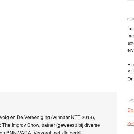
Imp
met
act
erv
Ein
Sit
On
De 
Gevolg en De Vereeniging (winnaar NTT 2014),
Zel
The Improv Show, trainer (geweest) bij diverse
en BNN-VARA. Verzorgt met zijn bedrijf