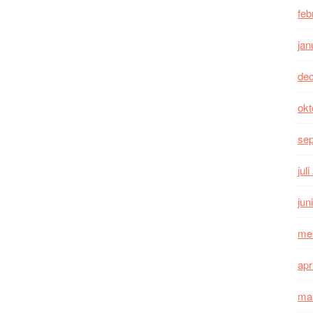
feb
jan
de
okt
se
jul
jun
me
apr
ma