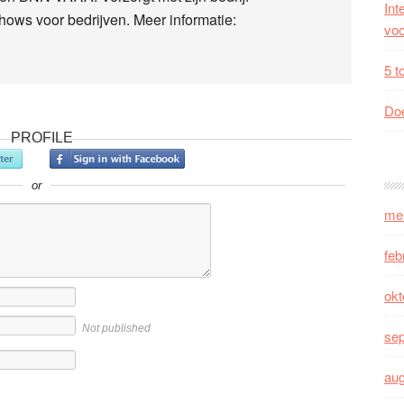
Int
hows voor bedrijven. Meer informatie:
voo
5 t
Doe
PROFILE
or
me
feb
okt
Not published
se
au