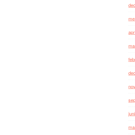
de
me
apr
ma
feb
de
no
se
jun
ma