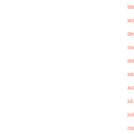
feb
jan
de
no
okt
se
au
jul
jun
me