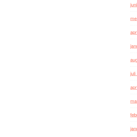
jun
me
apr
jan
au
jul
apr
ma
feb
jan