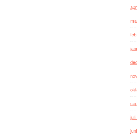
apr
ma
feb
jan
de
no
okt
se
jul
jun