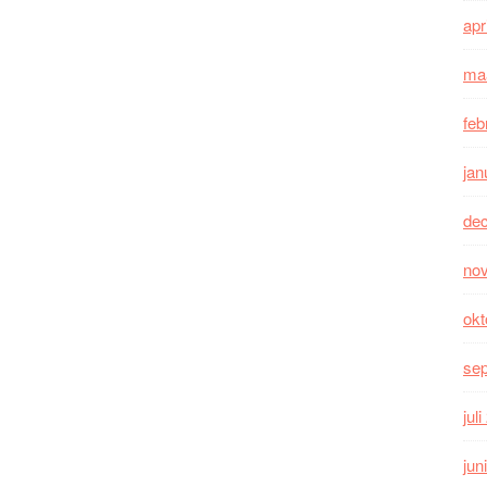
apr
ma
feb
jan
de
no
okt
se
jul
jun