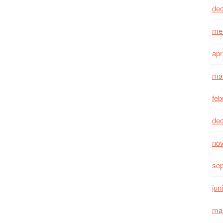
de
me
apr
ma
feb
de
no
se
jun
ma