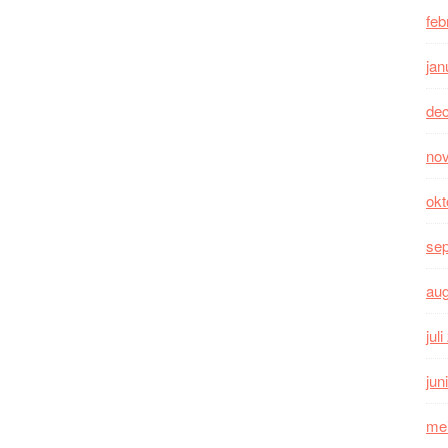
feb
jan
de
no
okt
se
au
jul
jun
me