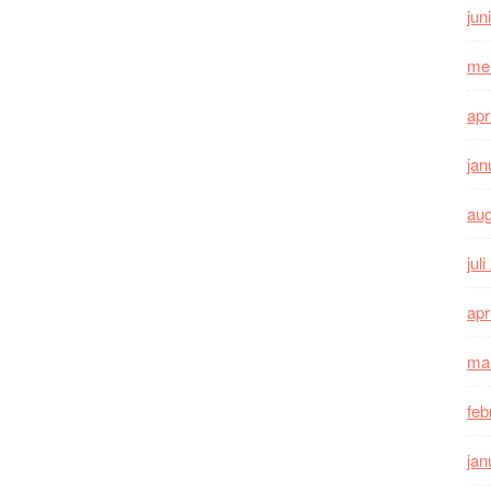
jun
me
apr
jan
au
jul
apr
ma
feb
jan