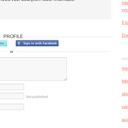
Int
voo
5 t
Doe
PROFILE
or
me
feb
okt
Not published
se
au