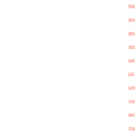
feb
jan
de
okt
se
jul
jun
me
apr
ma