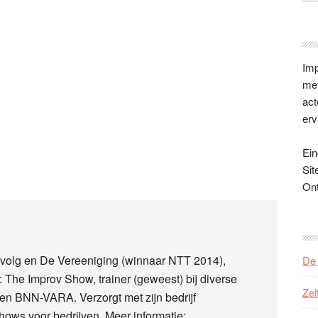
Imp
met
act
erv
Ein
Sit
On
Gevolg en De Vereeniging (winnaar NTT 2014),
De 
The Improv Show, trainer (geweest) bij diverse
Zel
en BNN-VARA. Verzorgt met zijn bedrijf
hows voor bedrijven. Meer informatie: