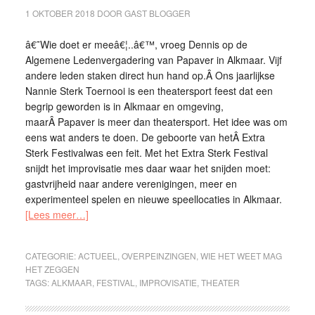
1 OKTOBER 2018
DOOR
GAST BLOGGER
â€˜Wie doet er meeâ€¦..â€™, vroeg Dennis op de
Algemene Ledenvergadering van Papaver in Alkmaar. Vijf
andere leden staken direct hun hand op.Â Ons jaarlijkse
Nannie Sterk Toernooi is een theatersport feest dat een
begrip geworden is in Alkmaar en omgeving,
maarÂ Papaver is meer dan theatersport. Het idee was om
eens wat anders te doen. De geboorte van hetÂ Extra
Sterk Festivalwas een feit. Met het Extra Sterk Festival
snijdt het improvisatie mes daar waar het snijden moet:
gastvrijheid naar andere verenigingen, meer en
experimenteel spelen en nieuwe speellocaties in Alkmaar.
[Lees meer…]
CATEGORIE:
ACTUEEL
,
OVERPEINZINGEN
,
WIE HET WEET MAG
HET ZEGGEN
TAGS:
ALKMAAR
,
FESTIVAL
,
IMPROVISATIE
,
THEATER