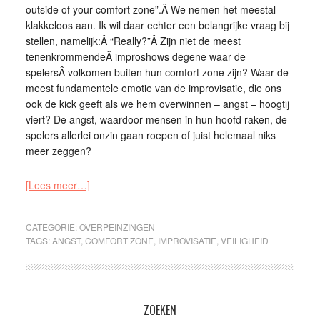
outside of your comfort zone”.Â We nemen het meestal
klakkeloos aan. Ik wil daar echter een belangrijke vraag bij
stellen, namelijk:Â “Really?”Â Zijn niet de meest
tenenkrommendeÂ improshows degene waar de
spelersÂ volkomen buiten hun comfort zone zijn? Waar de
meest fundamentele emotie van de improvisatie, die ons
ook de kick geeft als we hem overwinnen – angst – hoogtij
viert? De angst, waardoor mensen in hun hoofd raken, de
spelers allerlei onzin gaan roepen of juist helemaal niks
meer zeggen?
[Lees meer…]
CATEGORIE:
OVERPEINZINGEN
TAGS:
ANGST
,
COMFORT ZONE
,
IMPROVISATIE
,
VEILIGHEID
ZOEKEN