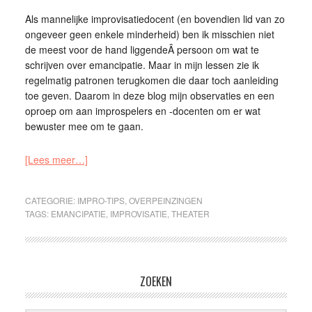
Als mannelijke improvisatiedocent (en bovendien lid van zo
ongeveer geen enkele minderheid) ben ik misschien niet
de meest voor de hand liggendeÂ persoon om wat te
schrijven over emancipatie. Maar in mijn lessen zie ik
regelmatig patronen terugkomen die daar toch aanleiding
toe geven. Daarom in deze blog mijn observaties en een
oproep om aan improspelers en -docenten om er wat
bewuster mee om te gaan.
[Lees meer…]
CATEGORIE:
IMPRO-TIPS
,
OVERPEINZINGEN
TAGS:
EMANCIPATIE
,
IMPROVISATIE
,
THEATER
ZOEKEN