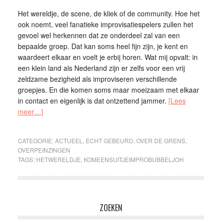
Het wereldje, de scene, de kliek of de community. Hoe het
ook noemt, veel fanatieke improvisatiespelers zullen het
gevoel wel herkennen dat ze onderdeel zal van een
bepaalde groep. Dat kan soms heel fijn zijn, je kent en
waardeert elkaar en voelt je erbij horen. Wat mij opvalt: in
een klein land als Nederland zijn er zelfs voor een vrij
zeldzame bezigheid als improviseren verschillende
groepjes. En die komen soms maar moeizaam met elkaar
in contact en eigenlijk is dat ontzettend jammer.
[Lees
meer…]
CATEGORIE:
ACTUEEL
,
ECHT GEBEURD
,
OVER DE GRENS
,
OVERPEINZINGEN
TAGS:
HETWERELDJE
,
KOMEENSUITJEIMPROBUBBELJOH
ZOEKEN