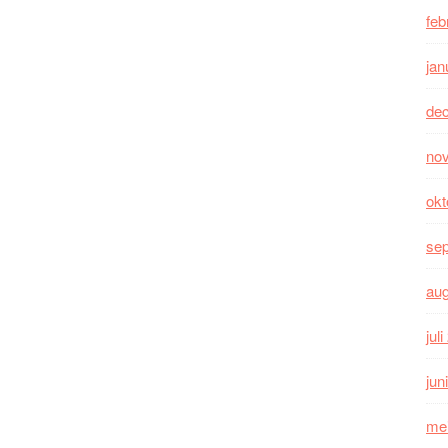
feb
jan
de
no
okt
se
au
jul
jun
me