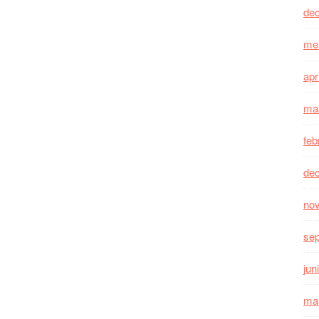
de
me
apr
ma
feb
de
no
se
jun
ma