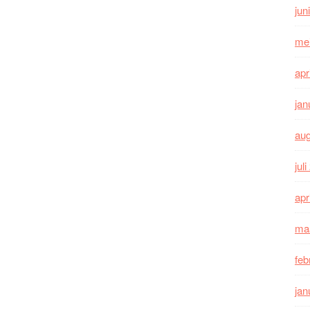
jun
me
apr
jan
au
jul
apr
ma
feb
jan