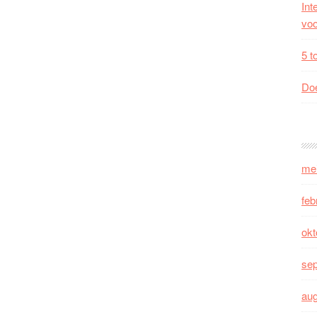
Int
voo
5 t
Doe
me
feb
okt
se
au