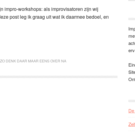
jn impro-workshops: als improvisatoren zijn wij
deze post leg ik graag uit wat ik daarmee bedoel, en
Imp
met
act
erv
ZO DENK DAAR MAAR EENS OVER NA
Ein
Sit
On
De 
Zel