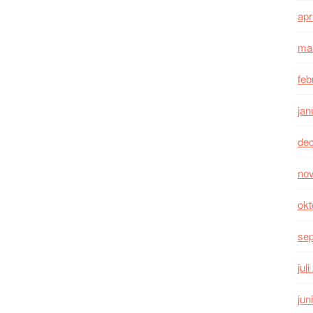
apr
ma
feb
jan
de
no
okt
se
jul
jun