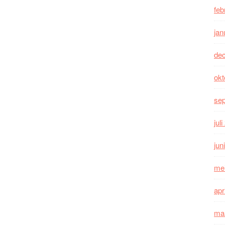
feb
jan
de
okt
se
jul
jun
me
apr
ma