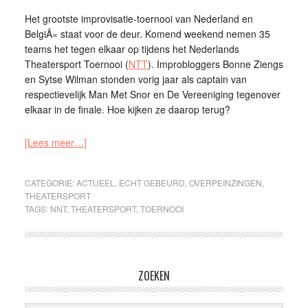
Het grootste improvisatie-toernooi van Nederland en
BelgiÃ« staat voor de deur. Komend weekend nemen 35
teams het tegen elkaar op tijdens het Nederlands
Theatersport Toernooi (
NTT
). Improbloggers Bonne Ziengs
en Sytse Wilman stonden vorig jaar als captain van
respectievelijk Man Met Snor en De Vereeniging tegenover
elkaar in de finale. Hoe kijken ze daarop terug?
[Lees meer…]
CATEGORIE:
ACTUEEL
,
ECHT GEBEURD
,
OVERPEINZINGEN
,
THEATERSPORT
TAGS:
NNT
,
THEATERSPORT
,
TOERNOOI
ZOEKEN