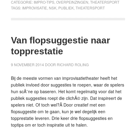
CATEGORIE:
IMPRO-TIPS
,
OVERPEINZINGEN
,
THEATERSPORT
TAGS:
IMPROVISATIE
,
NSK
,
PUBLIEK
,
THEATERSPORT
Van flopsuggestie naar
topprestatie
9 NOVEMBER 2014
DOOR
RICHARD ROLING
Bij de meeste vormen van improvisatietheater heeft het
publiek invloed door suggesties te roepen, waar de spelers
hun scÃ¨ne op baseren. Het komt regelmatig voor dat het
publiek suggesties roept die clichÃ© zijn. Dat inspireert de
spelers niet. Of toch wel?Â Door creatief met een
flopsuggestie om te gaan, kun je wel degelijk een
topprestatie leveren. Drie keer drie flopsuggesties en
toptips om er toch inspiratie uit te halen.